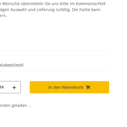
rete Wünsche übermitteln Sie uns bitte im Kommentarfeld
olgen Auswahl und Lieferung zufällig. Die Farbe kann
ern.
nd abweichend)
tk
In den Warenkorb
den geladen ...