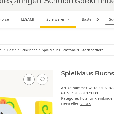
iesjährigen Schulprospekt find
Horse
LEGAMI
Spielwaren
Basteln & Malen
d
Holz für Kleinkinder
SpielMaus Buchstabe N, 2-fach sortiert
SpielMaus Buchst
Artikelnummer:
401850102043
GTIN:
4018501020430
Kategorie:
Holz für Kleinkinder
Hersteller:
VEDES