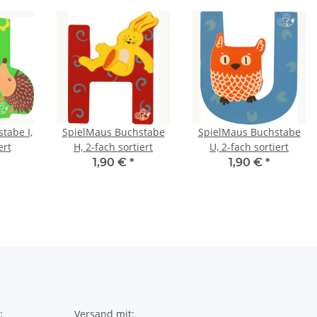
tabe I,
SpielMaus Buchstabe
SpielMaus Buchstabe
ert
H, 2-fach sortiert
U, 2-fach sortiert
1,90 €
*
1,90 €
*
:
Versand mit: