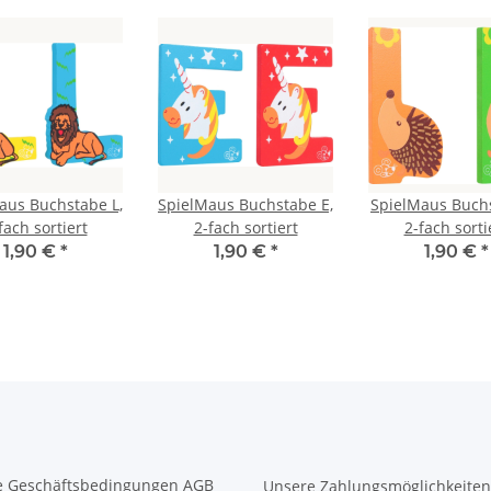
aus Buchstabe L,
SpielMaus Buchstabe E,
SpielMaus Buchs
fach sortiert
2-fach sortiert
2-fach sorti
1,90 €
*
1,90 €
*
1,90 €
*
e Geschäftsbedingungen AGB
Unsere Zahlungsmöglichkeiten