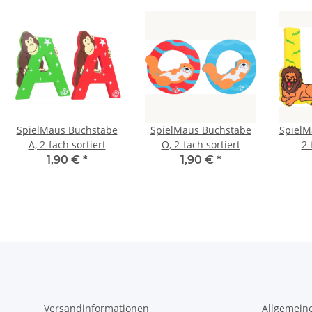
SpielMaus Buchstabe
SpielMaus Buchstabe
SpielM
A, 2-fach sortiert
O, 2-fach sortiert
2-
1,90 €
*
1,90 €
*
Versandinformationen
Allgemein