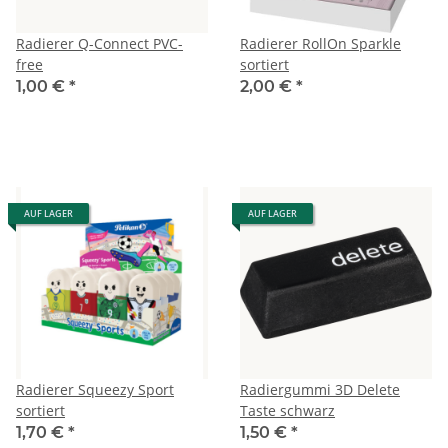
Radierer Q-Connect PVC-
Radierer RollOn Sparkle
free
sortiert
1,00 €
*
2,00 €
*
AUF LAGER
AUF LAGER
Radierer Squeezy Sport
Radiergummi 3D Delete
sortiert
Taste schwarz
1,70 €
*
1,50 €
*