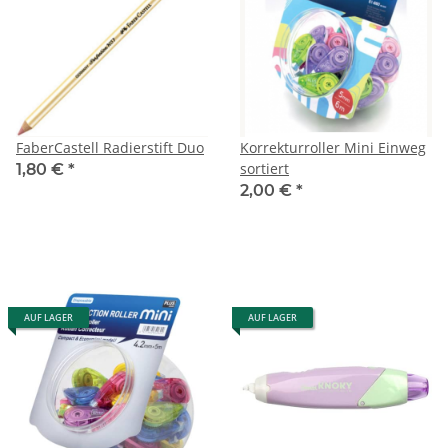
FaberCastell Radierstift Duo
Korrekturroller Mini Einweg
sortiert
1,80 €
*
2,00 €
*
AUF LAGER
AUF LAGER