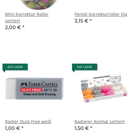
Mini Korrektur Roller
Pentel Korrekturroller lila
sortiert
3,15 €
*
2,00 €
*
AUF LAGER
AUF LAGER
Radier Dust-Free weiß
Radierer Animal sortiert
1,00 €
*
1,50 €
*