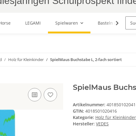
iesjährigen Schulprospekt find
Horse
LEGAMI
Spielwaren
Basteln & Malen
d
Holz für Kleinkinder
SpielMaus Buchstabe L, 2-fach sortiert
SpielMaus Buchst
Artikelnummer:
401850102041
GTIN:
4018501020416
Kategorie:
Holz für Kleinkinder
Hersteller:
VEDES