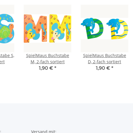
tabe S,
SpielMaus Buchstabe
SpielMaus Buchstabe
ert
M, 2-fach sortiert
D, 2-fach sortiert
1,90 €
*
1,90 €
*
:
Versand mit: