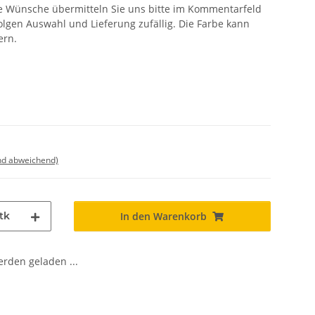
rete Wünsche übermitteln Sie uns bitte im Kommentarfeld
olgen Auswahl und Lieferung zufällig. Die Farbe kann
ern.
nd abweichend)
tk
In den Warenkorb
den geladen ...