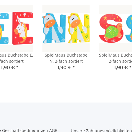
aus Buchstabe E,
SpielMaus Buchstabe
SpielMaus Buchs
fach sortiert
N, 2-fach sortiert
2-fach sorti
1,90 €
*
1,90 €
*
1,90 €
*
e Geschäftsbedingungen AGB
Unsere Zahlungsmöglichkeiten