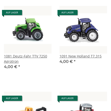
AUF LAGER
AUF LAGER
1081 Deutz-Fahr TTV 7250
1091 New Holland T7.315
Agrotron
4,00 €
*
4,00 €
*
AUF LAGER
AUF LAGER