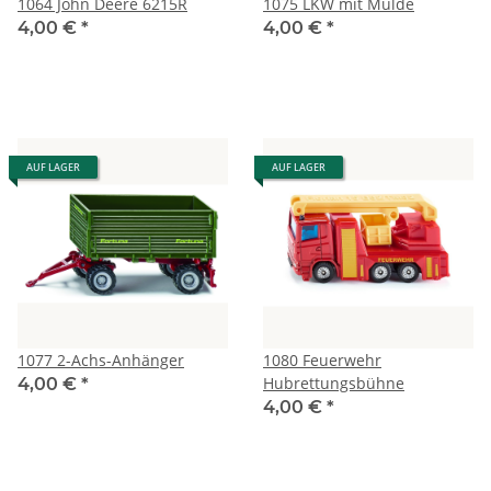
1064 John Deere 6215R
1075 LKW mit Mulde
4,00 €
*
4,00 €
*
AUF LAGER
AUF LAGER
1077 2-Achs-Anhänger
1080 Feuerwehr
Hubrettungsbühne
4,00 €
*
4,00 €
*