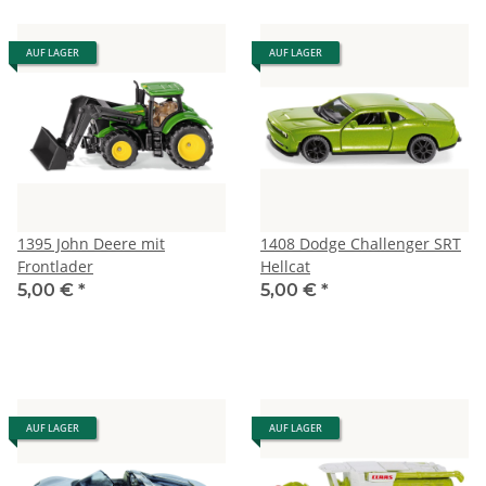
AUF LAGER
AUF LAGER
1395 John Deere mit
1408 Dodge Challenger SRT
Frontlader
Hellcat
5,00 €
*
5,00 €
*
AUF LAGER
AUF LAGER