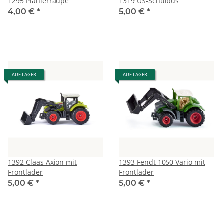
1295 Planierraupe
1319 US-Schulbus
4,00 €
*
5,00 €
*
AUF LAGER
AUF LAGER
1392 Claas Axion mit
1393 Fendt 1050 Vario mit
Frontlader
Frontlader
5,00 €
*
5,00 €
*