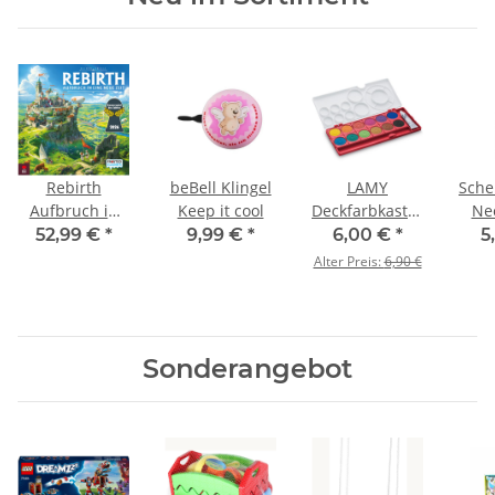
Rebirth
beBell Klingel
LAMY
Scher
Aufbruch in
Keep it cool
Deckfarbkasten
Neo
eine neue Zeit
aquaplus 12er
52,99 €
*
9,99 €
*
6,00 €
*
5
Spiel d. J. 2026
rot
Alter Preis:
6,90 €
Sonderangebot