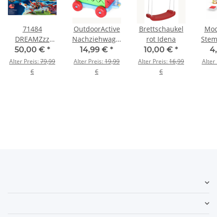
71484
OutdoorActive
Brettschaukel
Moo
DREAMZzz
Nachziehwagen
rot Idena
Stem
Coopers Dino-
mit
50,00 €
*
14,99 €
*
10,00 €
*
4
Mech C-Rex
Eimergarnitur
Alter Preis:
79,99
Alter Preis:
19,99
Alter Preis:
16,99
Alter
€
€
€