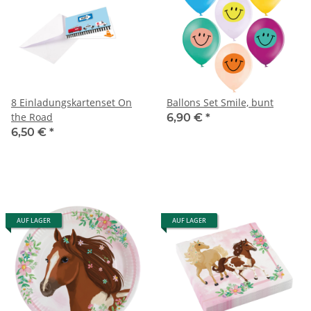
8 Einladungskartenset On
Ballons Set Smile, bunt
the Road
6,90 €
*
6,50 €
*
AUF LAGER
AUF LAGER