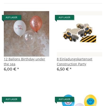
AUF LAGER
AUF LAGER
12 Ballons Birthday under
8 Einladungskartenset
the sea
Construction Party
6,00 €
*
6,50 €
*
AUF LAGER
AUF LAGER