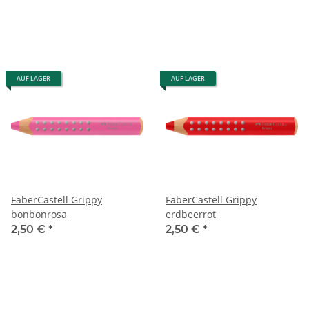
AUF LAGER
AUF LAGER
FaberCastell Grippy
FaberCastell Grippy
bonbonrosa
erdbeerrot
2,50 €
*
2,50 €
*