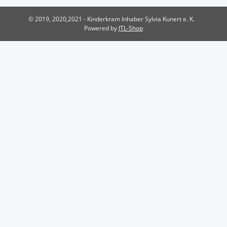
© 2019, 2020,2021 - Kinderkram Inhaber Sylvia Kunert e. K.
Powered by
JTL-Shop