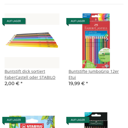
AUF LAGER
AUF LAGER
Buntstift dick sortiert
Buntstifte JumboGrip 12er
FaberCastell oder STABILO
Etui
2,00 €
*
19,99 €
*
AUF LAGER
AUF LAGER