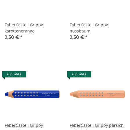
FaberCastell Grippy
FaberCastell Grippy
karottenorange
nussbaum
2,50 €
*
2,50 €
*
AUF LAGER
AUF LAGER
FaberCastell Grippy
FaberCastell Grippy pfirsich