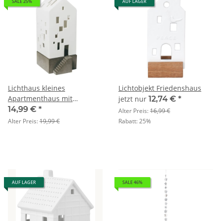
SALE 25%
AUF LAGER
Lichthaus kleines
Lichtobjekt Friedenshaus
Apartmenthaus mit
jetzt nur
12,74 €
*
Betonsockel
14,99 €
*
Alter Preis:
16,99 €
Alter Preis:
19,99 €
Rabatt:
25%
AUF LAGER
SALE 46%