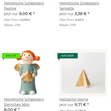
Himmlische Schwestern
Himmlische Schwestern
Pauline
Serviette
jetzt nur
9,00 €
*
jetzt nur
3,38 €
*
Alter Preis:
12,00 €
Alter Preis:
4,50 €
Rabatt:
25%
Rabatt:
25%
SALE 27%
AUF LAGER
Himmlische Schwestern
Holztanne Sterne
Sternchen Mini
jetzt nur
9,71 €
*
8,00 €
*
Alter Preis:
12,95 €