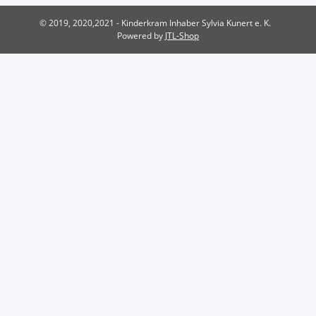
© 2019, 2020,2021 - Kinderkram Inhaber Sylvia Kunert e. K.
Powered by
JTL-Shop