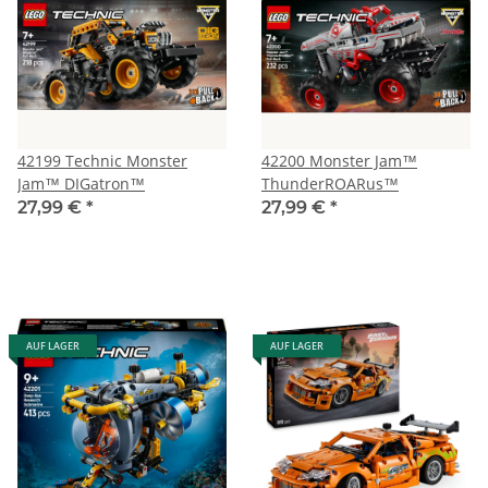
42199 Technic Monster
42200 Monster Jam™
Jam™ DIGatron™
ThunderROARus™
27,99 €
*
27,99 €
*
AUF LAGER
AUF LAGER