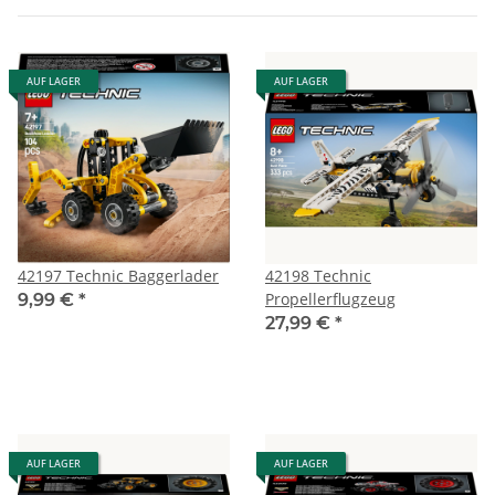
AUF LAGER
AUF LAGER
42197 Technic Baggerlader
42198 Technic
Propellerflugzeug
9,99 €
*
27,99 €
*
AUF LAGER
AUF LAGER