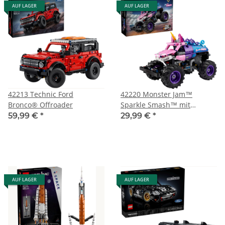
AUF LAGER
AUF LAGER
42213 Technic Ford
42220 Monster Jam™
Bronco® Offroader
Sparkle Smash™ mit
Rückziehmotor
59,99 €
*
29,99 €
*
AUF LAGER
AUF LAGER