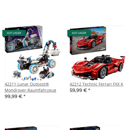
AUF LAGER
AUF LAGER
42211 Lunar Outpost®
42212 Technic Ferrari FXX K
Mondrover-Raumfahrzeug
59,99 €
*
99,99 €
*