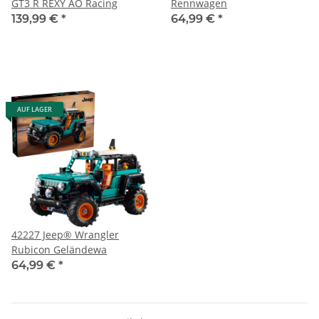
GT3 R REXY AO Racing
Rennwagen
139,99 €
*
64,99 €
*
AUF LAGER
42227 Jeep® Wrangler
Rubicon Geländewa
64,99 €
*