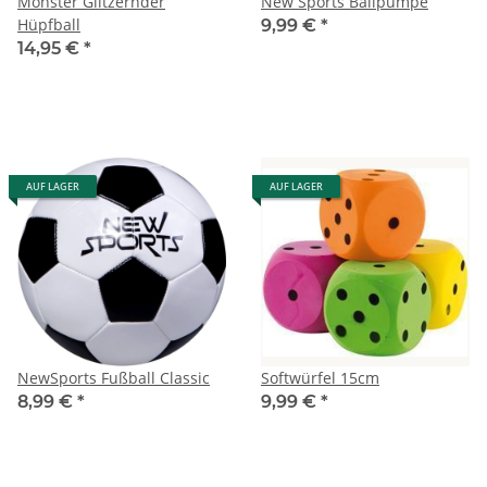
Monster Glitzernder
New Sports Ballpumpe
Hüpfball
9,99 €
*
14,95 €
*
AUF LAGER
AUF LAGER
NewSports Fußball Classic
Softwürfel 15cm
8,99 €
*
9,99 €
*