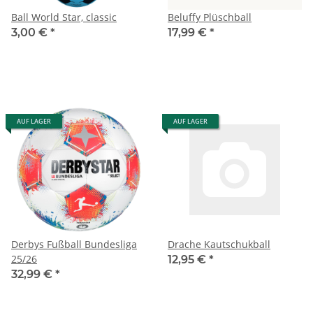
Ball World Star, classic
Beluffy Plüschball
3,00 €
*
17,99 €
*
AUF LAGER
AUF LAGER
Derbys Fußball Bundesliga
Drache Kautschukball
25/26
12,95 €
*
32,99 €
*