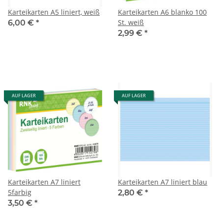
Karteikarten A5 liniert, weiß
Karteikarten A6 blanko 100
St. weiß
6,00 €
*
2,99 €
*
AUF LAGER
AUF LAGER
Karteikarten A7 liniert
Karteikarten A7 liniert blau
5farbig
2,80 €
*
3,50 €
*