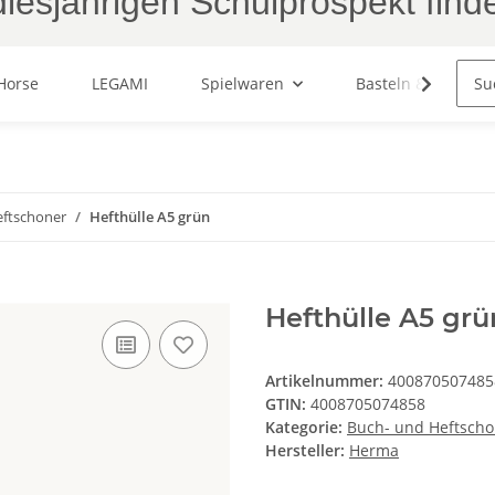
iesjährigen Schulprospekt find
Horse
LEGAMI
Spielwaren
Basteln & Malen
eftschoner
Hefthülle A5 grün
Hefthülle A5 grü
Artikelnummer:
400870507485
GTIN:
4008705074858
Kategorie:
Buch- und Heftscho
Hersteller:
Herma