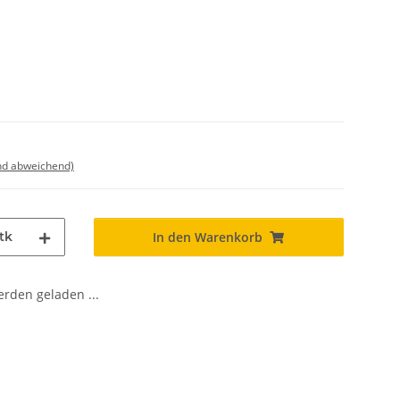
nd abweichend)
tk
In den Warenkorb
den geladen ...