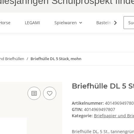
iesjährigen Schulprospekt find
Horse
LEGAMI
Spielwaren
Basteln & Malen
nd Briefhüllen
Briefhülle DL 5 Stück, mohn
Briefhülle DL 5 
Artikelnummer:
401496949780
GTIN:
4014969497807
Kategorie:
Briefpapier und Bri
Briefhülle DL, 5 St., tannengrü