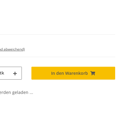
nd abweichend)
tk
In den Warenkorb
den geladen ...