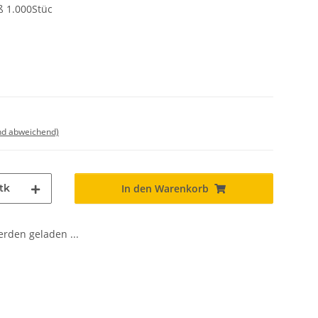
 1.000Stüc
nd abweichend)
tk
In den Warenkorb
den geladen ...