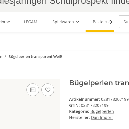
iesjährigen Schulprospekt find
Horse
LEGAMI
Spielwaren
Basteln & Malen
en
Bügelperlen transparent Weiß
Bügelperlen tra
Artikelnummer:
028178207199
GTIN:
028178207199
Kategorie:
Bügelperlen
Hersteller:
Dan Import