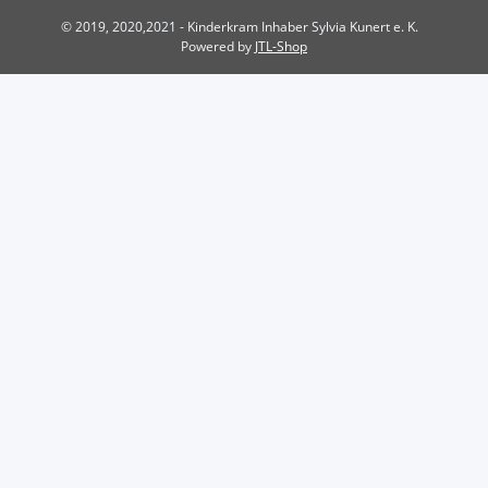
© 2019, 2020,2021 - Kinderkram Inhaber Sylvia Kunert e. K.
Powered by
JTL-Shop