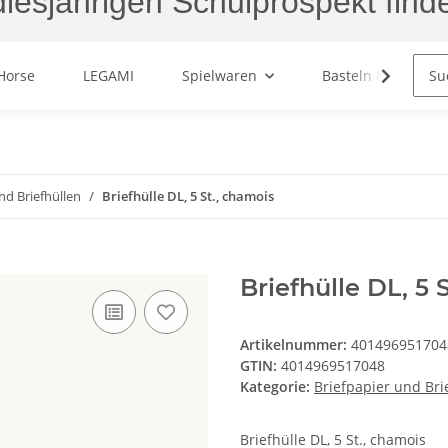
iesjährigen Schulprospekt find
Horse
LEGAMI
Spielwaren
Basteln & Malen
nd Briefhüllen
Briefhülle DL, 5 St., chamois
Briefhülle DL, 5 
Artikelnummer:
401496951704
GTIN:
4014969517048
Kategorie:
Briefpapier und Bri
Briefhülle DL, 5 St., chamois