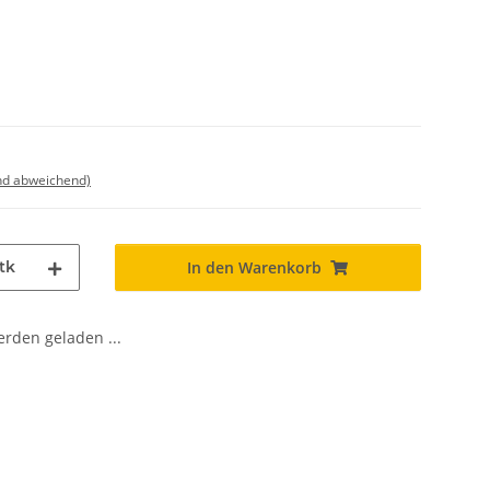
nd abweichend)
tk
In den Warenkorb
den geladen ...