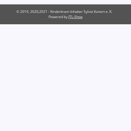
© 2019, 2020,2021 - Kinderkram Inhaber Sylvia Kunert e. K.
Powered by
JTL-Shop