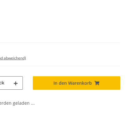
nd abweichend)
ck
In den Warenkorb
den geladen ...