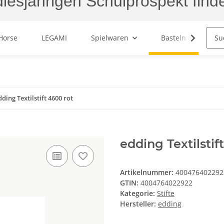
iesjährigen Schulprospekt find
Horse
LEGAMI
Spielwaren
Basteln & Malen
dding Textilstift 4600 rot
edding Textilstif
Artikelnummer:
400476402292
GTIN:
4004764022922
Kategorie:
Stifte
Hersteller:
edding