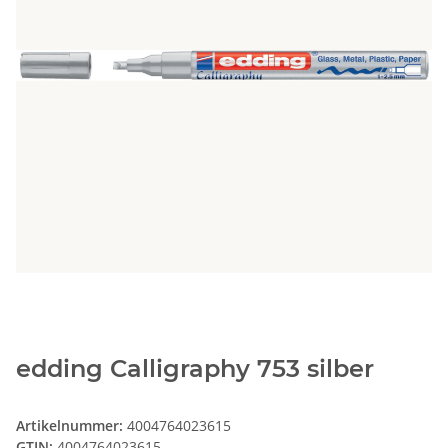
edding Calligraphy 753 silber
Artikelnummer:
4004764023615
GTIN:
4004764023615