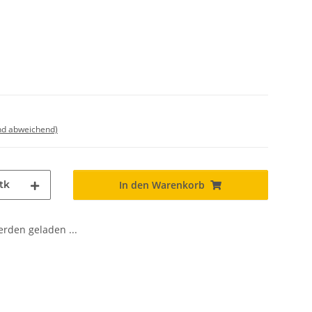
nd abweichend)
tk
In den Warenkorb
den geladen ...