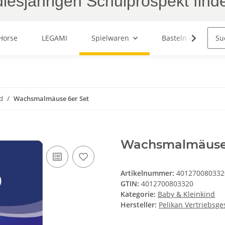
iesjährigen Schulprospekt find
Horse
LEGAMI
Spielwaren
Basteln & Malen
d
Wachsmalmäuse 6er Set
Wachsmalmäuse 
Artikelnummer:
401270080332
GTIN:
4012700803320
Kategorie:
Baby & Kleinkind
Hersteller:
Pelikan Vertriebsges