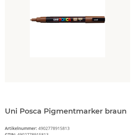
Uni Posca Pigmentmarker braun
Artikelnummer:
4902778915813
GTIN:
4902778915813