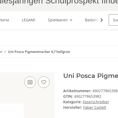
iesjährigen Schulprospekt find
Horse
LEGAMI
Spielwaren
Basteln & Malen
er
Uni Posca Pigmentmarker 0,7 hellgrün
Uni Posca Pigme
Artikelnummer:
490277865398
GTIN:
4902778653982
Kategorie:
Faserschreiber
Hersteller:
Faber Castell