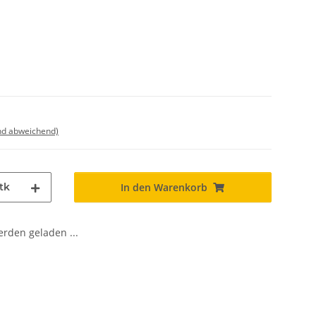
nd abweichend)
tk
In den Warenkorb
den geladen ...