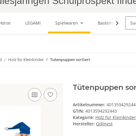
iesjährigen Schulprospekt find
Horse
LEGAMI
Spielwaren
Basteln & Malen
d
Holz für Kleinkinder
Tütenpuppen sortiert
Tütenpuppen sor
Artikelnummer:
401359429244
GTIN:
4013594292443
Kategorie:
Holz für Kleinkinder
Hersteller:
Gollnest