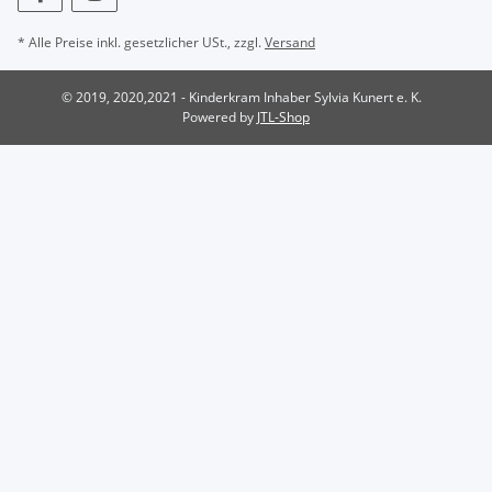
* Alle Preise inkl. gesetzlicher USt., zzgl.
Versand
© 2019, 2020,2021 - Kinderkram Inhaber Sylvia Kunert e. K.
Powered by
JTL-Shop