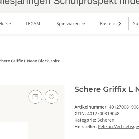
iesjährigen Schulprospekt find
Horse
LEGAMI
Spielwaren
Basteln & Malen
chere Griffix L Neon Black, spitz
Schere Griffix L 
Artikelnummer:
401270081906
GTIN:
4012700819048
Kategorie:
Scheren
Hersteller:
Pelikan Vertriebsges