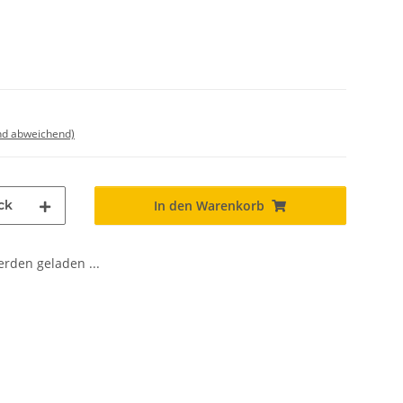
nd abweichend)
ck
In den Warenkorb
den geladen ...