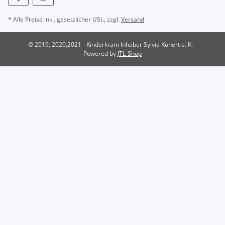
* Alle Preise inkl. gesetzlicher USt., zzgl.
Versand
© 2019, 2020,2021 - Kinderkram Inhaber Sylvia Kunert e. K.
Powered by
JTL-Shop