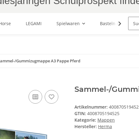
iesjährigen Schulprospekt find
Horse
LEGAMI
Spielwaren
Basteln & Malen
Sammel-/Gummizugmappe A3 Pappe Pferd
Sammel-/Gummi
Artikelnummer:
400870519452
GTIN:
4008705194525
Kategorie:
Mappen
Hersteller:
Herma