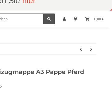
en Sie
hier
Geschenkartikel
Herrnhuter Sterne
0,00 €
tonie
zugmappe A3 Pappe Pferd
5