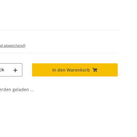
nd abweichend)
ck
In den Warenkorb
den geladen ...