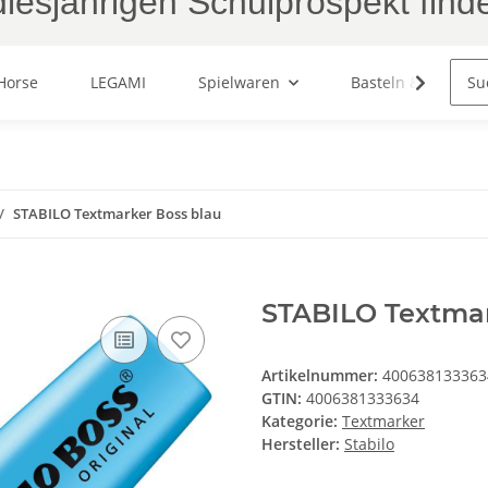
iesjährigen Schulprospekt find
Horse
LEGAMI
Spielwaren
Basteln & Malen
STABILO Textmarker Boss blau
STABILO Textmar
Artikelnummer:
400638133363
GTIN:
4006381333634
Kategorie:
Textmarker
Hersteller:
Stabilo