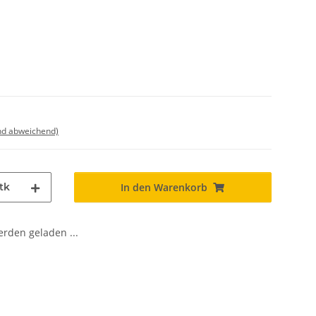
nd abweichend)
tk
In den Warenkorb
den geladen ...