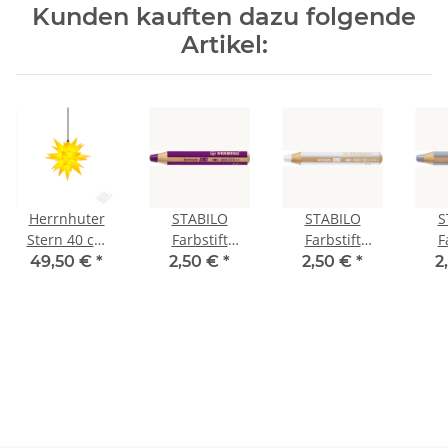
Kunden kauften dazu folgende
Artikel:
Herrnhuter
STABILO
STABILO
S
Stern 40 cm
Farbstift
Farbstift
F
gelb
Woody 3in1
Woody 3in1
Wo
49,50 €
*
2,50 €
*
2,50 €
*
2
erika
weiß