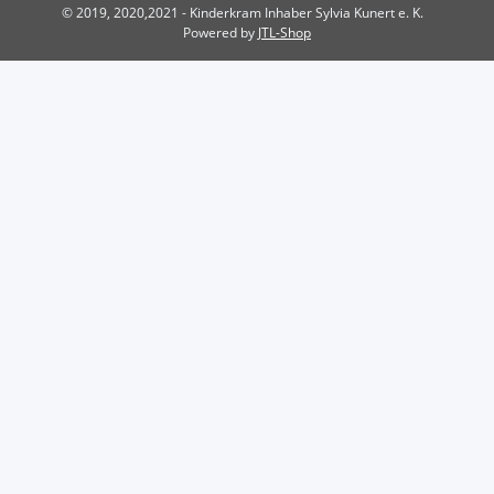
© 2019, 2020,2021 - Kinderkram Inhaber Sylvia Kunert e. K.
Powered by
JTL-Shop