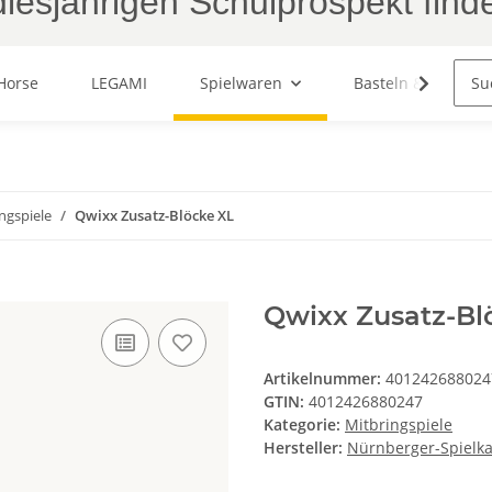
iesjährigen Schulprospekt find
Horse
LEGAMI
Spielwaren
Basteln & Malen
ngspiele
Qwixx Zusatz-Blöcke XL
Qwixx Zusatz-Bl
Artikelnummer:
401242688024
GTIN:
4012426880247
Kategorie:
Mitbringspiele
Hersteller:
Nürnberger-Spielk