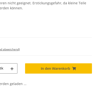
ren nicht geeignet. Erstickungsgefahr, da kleine Teile
werden können.
nd abweichend)
tk
In den Warenkorb
den geladen ...