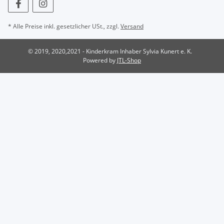
* Alle Preise inkl. gesetzlicher USt., zzgl.
Versand
© 2019, 2020,2021 - Kinderkram Inhaber Sylvia Kunert e. K.
Powered by
JTL-Shop