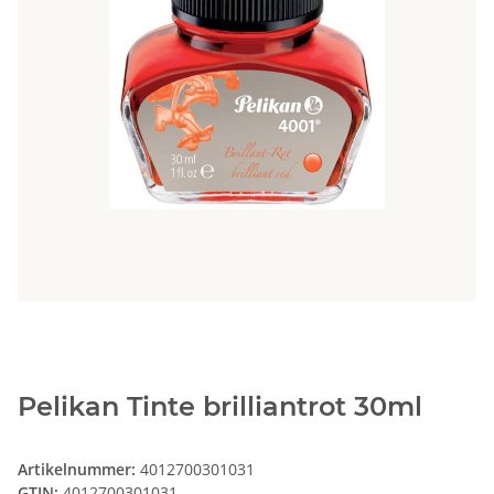
Pelikan Tinte brilliantrot 30ml
Artikelnummer:
4012700301031
GTIN:
4012700301031