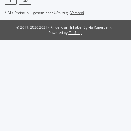
* Alle Preise inkl. gesetzlicher USt., zzgl.
Versand
© 2019, 2020,2021 - Kinderkram Inhaber Sylvia Kunert e. K.
Powered by
JTL-Shop