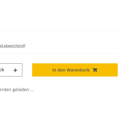
nd abweichend)
ck
In den Warenkorb
den geladen ...