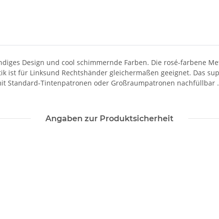
rendiges Design und cool schimmernde Farben. Die rosé-farbene Met
k ist für Linksund Rechtshänder gleichermaßen geeignet. Das supp
t mit Standard-Tintenpatronen oder Großraumpatronen nachfüllbar . 
Angaben zur Produktsicherheit