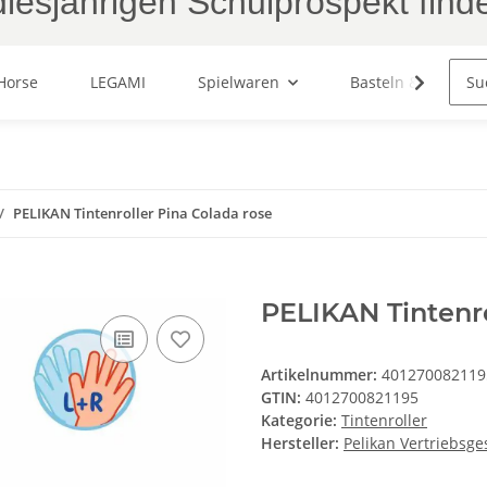
iesjährigen Schulprospekt find
Horse
LEGAMI
Spielwaren
Basteln & Malen
PELIKAN Tintenroller Pina Colada rose
PELIKAN Tintenro
Artikelnummer:
401270082119
GTIN:
4012700821195
Kategorie:
Tintenroller
Hersteller:
Pelikan Vertriebsges