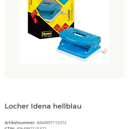
Locher Idena hellblau
Artikelnummer:
4064997115372
GTIN:
4064997115372