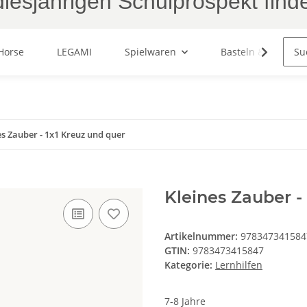
iesjährigen Schulprospekt find
Horse
LEGAMI
Spielwaren
Basteln & Malen
es Zauber - 1x1 Kreuz und quer
Kleines Zauber -
Artikelnummer:
978347341584
GTIN:
9783473415847
Kategorie:
Lernhilfen
7-8 Jahre