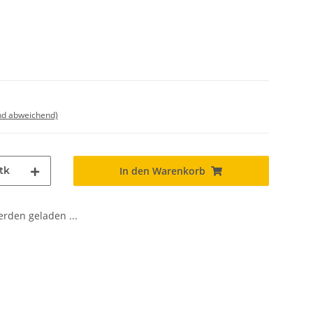
nd abweichend)
tk
In den Warenkorb
den geladen ...