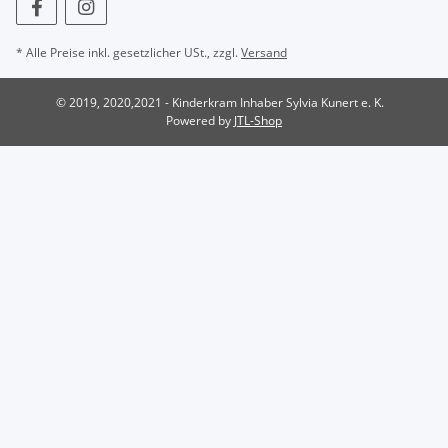
* Alle Preise inkl. gesetzlicher USt., zzgl.
Versand
© 2019, 2020,2021 - Kinderkram Inhaber Sylvia Kunert e. K.
Powered by
JTL-Shop