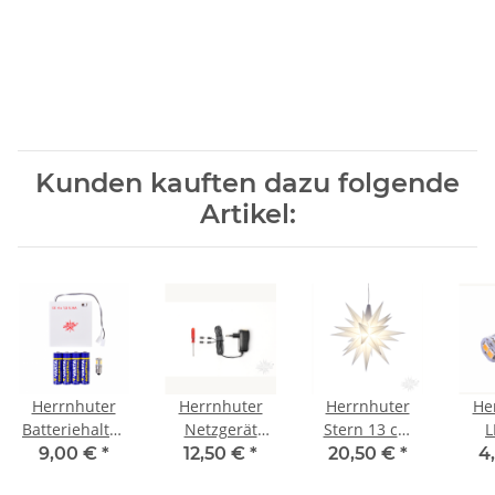
Kunden kauften dazu folgende
Artikel:
Herrnhuter
Herrnhuter
Herrnhuter
He
Batteriehalter
Netzgerät
Stern 13 cm
L
Timer
500mA
weiß
wa
9,00 €
*
12,50 €
*
20,50 €
*
4