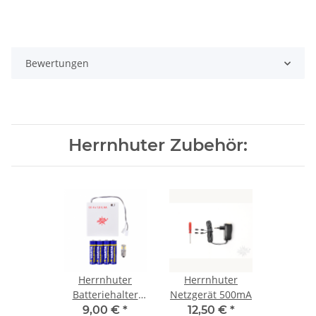
Bewertungen
Herrnhuter Zubehör:
Herrnhuter
Herrnhuter
Batteriehalter
Netzgerät 500mA
Timer
9,00 €
*
12,50 €
*