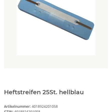
Heftstreifen 25St. hellblau
Artikelnummer:
4018924201058
GTIN:
4018924201058