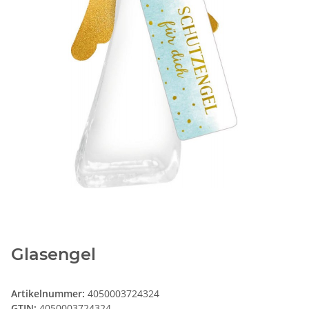
Glasengel
Artikelnummer:
4050003724324
GTIN:
4050003724324