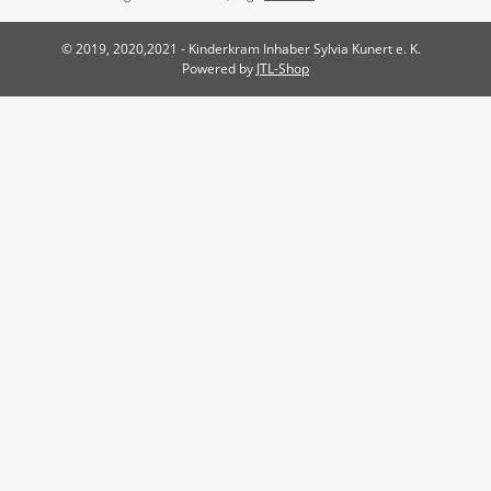
© 2019, 2020,2021 - Kinderkram Inhaber Sylvia Kunert e. K.
Powered by
JTL-Shop