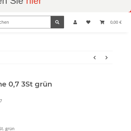
en Sie
hier
Geschenkartikel
Herrnhuter Sterne
0,00 €
tonie
ne 0,7 3St grün
7
St. grün