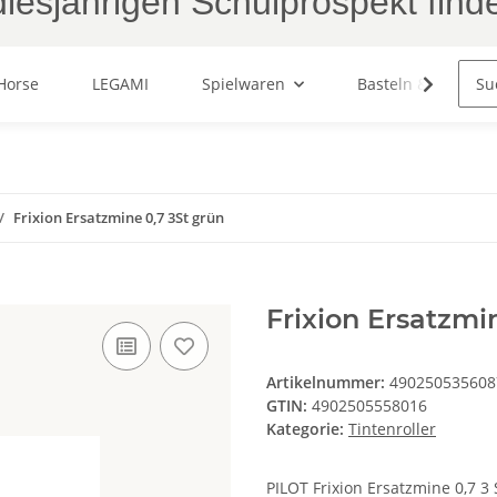
iesjährigen Schulprospekt find
Horse
LEGAMI
Spielwaren
Basteln & Malen
Frixion Ersatzmine 0,7 3St grün
Frixion Ersatzmi
Artikelnummer:
490250535608
GTIN:
4902505558016
Kategorie:
Tintenroller
PILOT Frixion Ersatzmine 0,7 3 