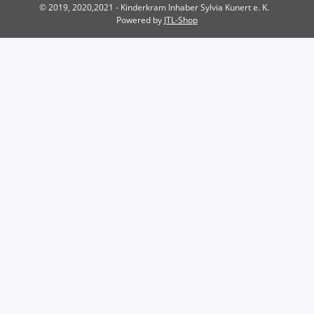
© 2019, 2020,2021 - Kinderkram Inhaber Sylvia Kunert e. K.
Powered by
JTL-Shop