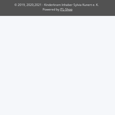
© 2019, 2020,2021 - Kinderkram Inhaber Sylvia Kunert e. K.
Powered by
JTL-Shop