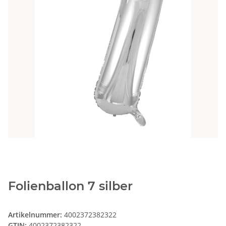
Folienballon 7 silber
Artikelnummer:
4002372382322
GTIN:
4002372382322