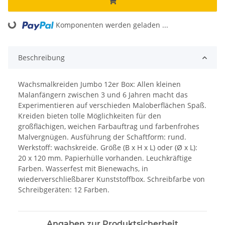
ading...
Komponenten werden geladen ...
Beschreibung
Wachsmalkreiden Jumbo 12er Box: Allen kleinen
Malanfängern zwischen 3 und 6 Jahren macht das
Experimentieren auf verschieden Maloberflächen Spaß.
Kreiden bieten tolle Möglichkeiten für den
großflächigen, weichen Farbauftrag und farbenfrohes
Malvergnügen. Ausführung der Schaftform: rund.
Werkstoff: wachskreide. Größe (B x H x L) oder (Ø x L):
20 x 120 mm. Papierhülle vorhanden. Leuchkräftige
Farben. Wasserfest mit Bienewachs, in
wiederverschließbarer Kunststoffbox. Schreibfarbe von
Schreibgeräten: 12 Farben.
Angaben zur Produktsicherheit