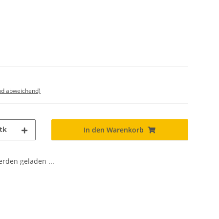
nd abweichend)
tk
In den Warenkorb
den geladen ...