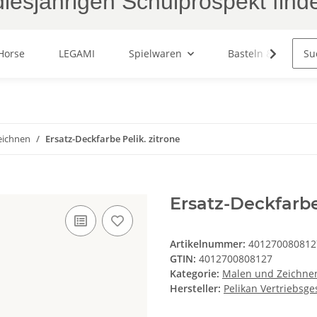
iesjährigen Schulprospekt find
Horse
LEGAMI
Spielwaren
Basteln & Malen
eichnen
Ersatz-Deckfarbe Pelik. zitrone
Ersatz-Deckfarbe
Artikelnummer:
401270080812
GTIN:
4012700808127
Kategorie:
Malen und Zeichne
Hersteller:
Pelikan Vertriebsges