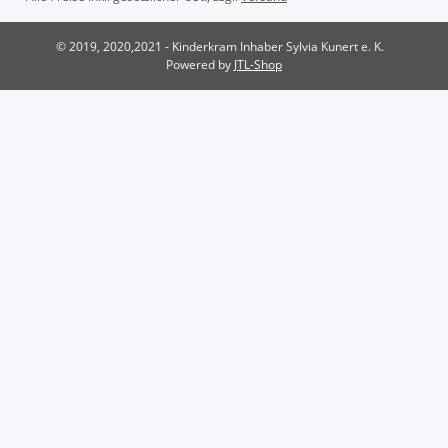
© 2019, 2020,2021 - Kinderkram Inhaber Sylvia Kunert e. K.
Powered by
JTL-Shop