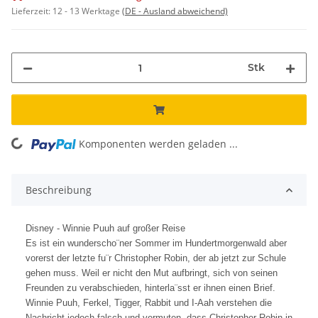
Lieferzeit:
12 - 13 Werktage
(DE - Ausland abweichend)
Stk
ing...
Komponenten werden geladen ...
Beschreibung
Disney - Winnie Puuh auf großer Reise
Es ist ein wunderscho¨ner Sommer im Hundertmorgenwald aber
vorerst der letzte fu¨r Christopher Robin, der ab jetzt zur Schule
gehen muss. Weil er nicht den Mut aufbringt, sich von seinen
Freunden zu verabschieden, hinterla¨sst er ihnen einen Brief.
Winnie Puuh, Ferkel, Tigger, Rabbit und I-Aah verstehen die
Nachricht jedoch falsch und vermuten, dass Christopher Robin in