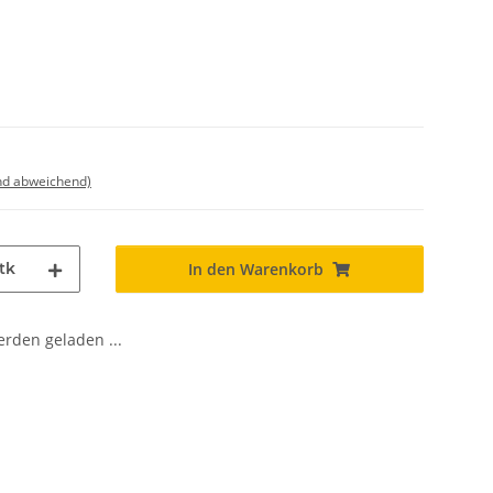
nd abweichend)
tk
In den Warenkorb
den geladen ...