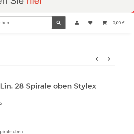
en Sie
hier
Geschenkartikel
Herrnhuter Sterne
0,00 €
tonie
Lin. 28 Spirale oben Stylex
5
Spirale oben