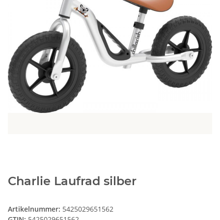
Charlie Laufrad silber
Artikelnummer:
5425029651562
GTIN:
5425029651562