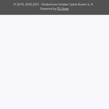
© 2019, 2020,2021 - Kinderkram Inhaber Sylvia Kunert e. K.
Powered by
JTL-Shop