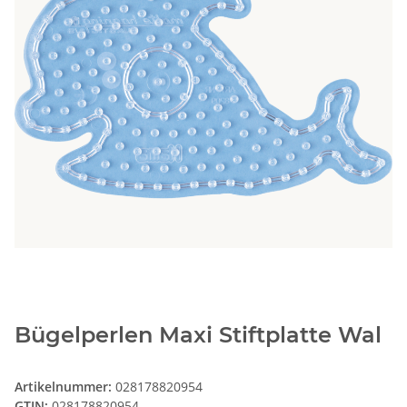
Bügelperlen Maxi Stiftplatte Wal
Artikelnummer:
028178820954
GTIN:
028178820954